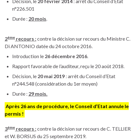
Décision, le
20 février 2014
: arrêt du Conseil d’Etat
n°226.501
Durée :
20 mois
.
ème
2
recours :
contre la décision sur recours du Ministre C.
Di ANTONIO datée du 24 octobre 2016.
Introduction le
26 décembre 2016
.
Rapport favorable de l’auditeur, reçu le 20 août 2018.
Décision, le
20 mai 2019
: arrêt du Conseil d’Etat
n°244.548 (considération du 1er moyen)
Durée :
29 mois.
Après 26 ans de procédure, le Conseil d’Etat annule le
permis !
ème
3
recours :
contre la décision sur recours de C. TELLIER
et W. BORSUS du 25 septembre 2019.